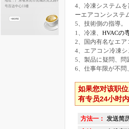
地址：广东省东莞市莞城区莞太路9
4、冷凍システム
号百达中心11楼
ーエアコンシステ
5、技術側の指導。
1、冷凍、
HVACの
2、国内有名なエ
4、エアコン冷凍
5、製品に疑問、問
6、仕事年限が不問
如果您对该职位
有专员24小时
方法一：
发送简历