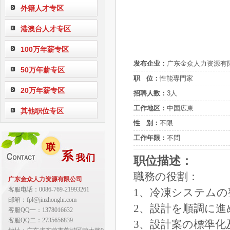
外籍人才专区
港澳台人才专区
100万年薪专区
发布企业：
广东金众人力资源有
50万年薪专区
职 位：
性能専門家
20万年薪专区
招聘人数：
3人
工作地区：
中国広東
其他职位专区
性 别：
不限
工作年限：
不問
职位描述：
職務の役割：
广东金众人力资源有限公司
客服电话：0086-769-21993261
1、冷凍システムの
邮箱：fpl@jinzhonghr.com
2、設計を順調に
客服QQ一：1378016632
客服QQ二：2735656839
3、設計案の標準化