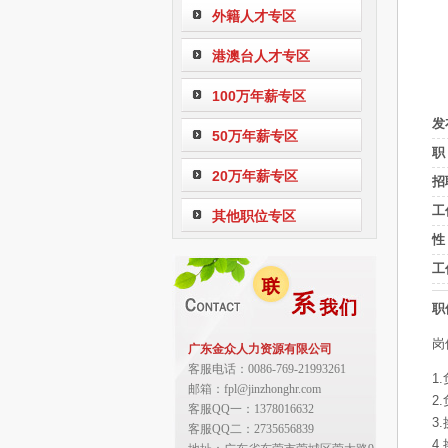
外籍人才专区
港澳台人才专区
100万年薪专区
发
50万年薪专区
职
20万年薪专区
招
工
其他职位专区
性
工
职
岗
广东金众人力资源有限公司
客服电话：0086-769-21993261
1
邮箱：fpl@jinzhonghr.com
2
客服QQ一：1378016632
3
客服QQ二：2735656839
4