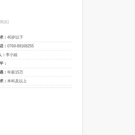
36次]
求：
40岁以下
话：
0769-89168255
人：
李小姐
平：
遇：
年薪15万
求：
本科及以上