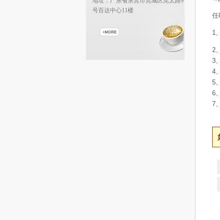
地址：广东省东莞市莞城区莞太路9
号百达中心11楼
任
1
2
3
4
5
6
7