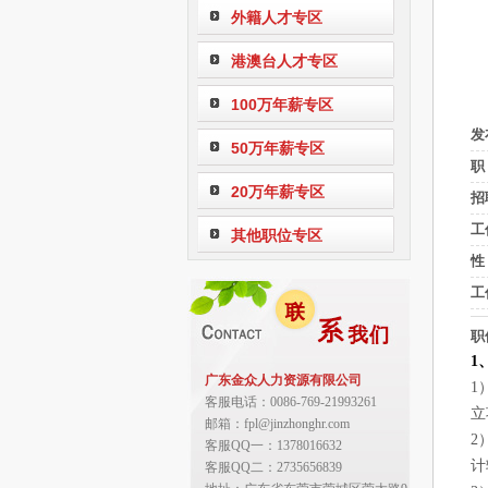
外籍人才专区
港澳台人才专区
100万年薪专区
发
50万年薪专区
职
20万年薪专区
招
工
其他职位专区
性
工
职
1
广东金众人力资源有限公司
1
客服电话：0086-769-21993261
立
邮箱：fpl@jinzhonghr.com
2
客服QQ一：1378016632
计
客服QQ二：2735656839