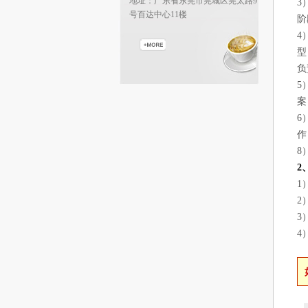
地址：广东省东莞市莞城区莞太路9
3
号百达中心11楼
阶
4
型
负
5
案
6
作
8
2
1
2
3
4